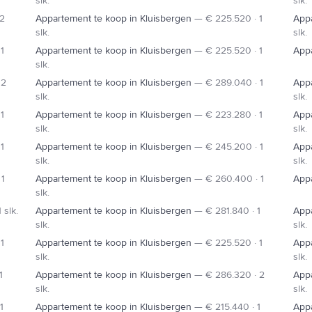
slk.
slk.
 2
Appartement te koop in Kluisbergen
—
€ 225.520 · 1
Appa
slk.
slk.
1
Appartement te koop in Kluisbergen
—
€ 225.520 · 1
Appa
slk.
 2
Appartement te koop in Kluisbergen
—
€ 289.040 · 1
Appa
slk.
slk.
1
Appartement te koop in Kluisbergen
—
€ 223.280 · 1
Appa
slk.
slk.
1
Appartement te koop in Kluisbergen
—
€ 245.200 · 1
Appa
slk.
slk.
 1
Appartement te koop in Kluisbergen
—
€ 260.400 · 1
Appa
slk.
 slk.
Appartement te koop in Kluisbergen
—
€ 281.840 · 1
Appa
slk.
slk.
1
Appartement te koop in Kluisbergen
—
€ 225.520 · 1
Appa
slk.
slk.
1
Appartement te koop in Kluisbergen
—
€ 286.320 · 2
Appa
slk.
slk.
1
Appartement te koop in Kluisbergen
—
€ 215.440 · 1
Appa