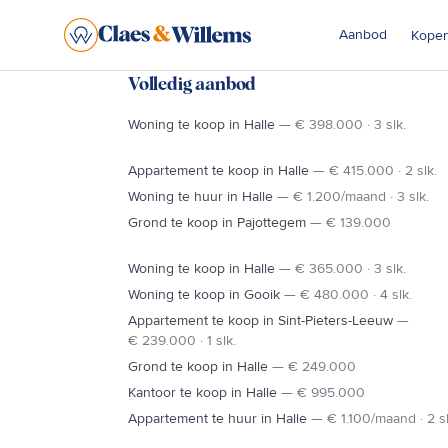
Aanbod
Kope
Vastgoedaanbod in Halle, Ninove & Sint-Pieters-Leeuw
Volledig aanbod
Woning te koop in Halle
—
€ 398.000 · 3 slk.
Appartement te koop in Halle
—
€ 415.000 · 2 slk.
N8
Woning te huur in Halle
—
€ 1.200/maand · 3 slk.
SINT-P
LENNIK
Grond te koop in Pajottegem
—
€ 139.000
NINOVE
Woning te koop in Halle
—
€ 365.000 · 3 slk.
GOOIK
Woning te koop in Gooik
—
€ 480.000 · 4 slk.
N28
Appartement te koop in Sint-Pieters-Leeuw
—
€ 239.000 · 1 slk.
PEPINGEN
Grond te koop in Halle
—
€ 249.000
Kantoor te koop in Halle
—
€ 995.000
Appartement te huur in Halle
—
€ 1.100/maand · 2 sl