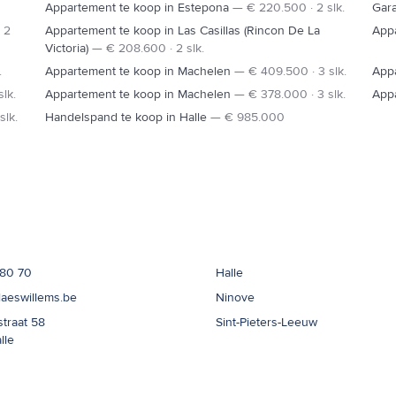
Appartement te koop in Estepona
—
€ 220.500 · 2 slk.
Gara
 2
Appartement te koop in Las Casillas (Rincon De La
App
Victoria)
—
€ 208.600 · 2 slk.
.
Appartement te koop in Machelen
—
€ 409.500 · 3 slk.
App
lk.
Appartement te koop in Machelen
—
€ 378.000 · 3 slk.
App
slk.
Handelspand te koop in Halle
—
€ 985.000
t
Kantoren
 80 70
Halle
laeswillems.be
Ninove
straat 58
Sint-Pieters-Leeuw
lle