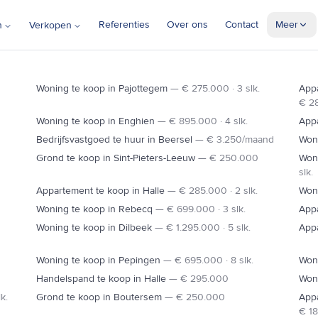
Referenties
Over ons
Contact
Meer
n
Verkopen
BRUSSEL
DILBEEK
Woning te koop in Pajottegem
—
€ 275.000 · 3 slk.
Appa
€ 28
Woning te koop in Enghien
—
€ 895.000 · 4 slk.
Appa
Bedrijfsvastgoed te huur in Beersel
—
€ 3.250/maand
Woni
IETERS-LEEUW
Grond te koop in Sint-Pieters-Leeuw
—
€ 250.000
Woni
slk.
E19
Appartement te koop in Halle
—
€ 285.000 · 2 slk.
Woni
Woning te koop in Rebecq
—
€ 699.000 · 3 slk.
Appa
Woning te koop in Dilbeek
—
€ 1.295.000 · 5 slk.
Appa
Woning te koop in Pepingen
—
€ 695.000 · 8 slk.
Won
Handelspand te koop in Halle
—
€ 295.000
Woni
k.
Grond te koop in Boutersem
—
€ 250.000
App
HALLE
€ 18