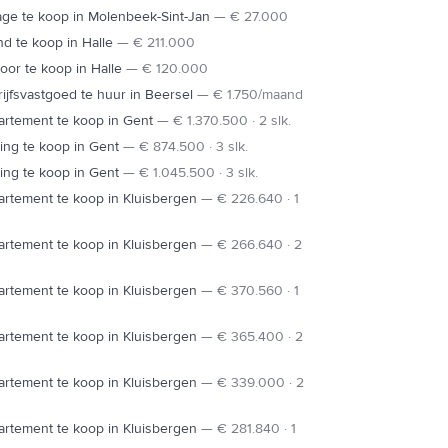
ge te koop in Molenbeek-Sint-Jan
—
€ 27.000
d te koop in Halle
—
€ 211.000
oor te koop in Halle
—
€ 120.000
ijfsvastgoed te huur in Beersel
—
€ 1.750/maand
rtement te koop in Gent
—
€ 1.370.500 · 2 slk.
ng te koop in Gent
—
€ 874.500 · 3 slk.
ng te koop in Gent
—
€ 1.045.500 · 3 slk.
rtement te koop in Kluisbergen
—
€ 226.640 · 1
rtement te koop in Kluisbergen
—
€ 266.640 · 2
rtement te koop in Kluisbergen
—
€ 370.560 · 1
rtement te koop in Kluisbergen
—
€ 365.400 · 2
rtement te koop in Kluisbergen
—
€ 339.000 · 2
rtement te koop in Kluisbergen
—
€ 281.840 · 1