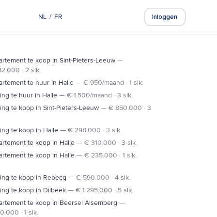
NL
/
FR
Gratis schatting
Inloggen
rtement te koop in Sint-Pieters-Leeuw
—
2.000 · 2 slk.
rtement te huur in Halle
—
€ 950/maand · 1 slk.
ng te huur in Halle
—
€ 1.500/maand · 3 slk.
ng te koop in Sint-Pieters-Leeuw
—
€ 850.000 · 3
ng te koop in Halle
—
€ 298.000 · 3 slk.
rtement te koop in Halle
—
€ 310.000 · 3 slk.
rtement te koop in Halle
—
€ 235.000 · 1 slk.
ing te koop in Rebecq
—
€ 590.000 · 4 slk.
ng te koop in Dilbeek
—
€ 1.295.000 · 5 slk.
artement te koop in Beersel Alsemberg
—
0.000 · 1 slk.