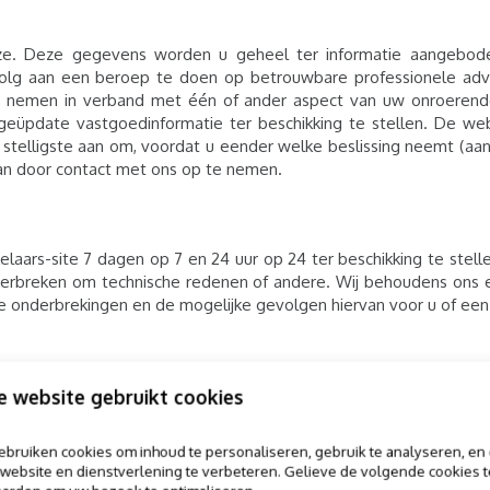
ijze. Deze gegevens worden u geheel ter informatie aangebod
evolg aan een beroep te doen op betrouwbare professionele advi
ng te nemen in verband met één of ander aspect van uw onroere
eüpdate vastgoedinformatie ter beschikking te stellen. De web
 stelligste aan om, voordat u eender welke beslissing neemt (aank
aan door contact met ons op te nemen.
laars-site 7 dagen op 7 en 24 uur op 24 ter beschikking te stel
erbreken om technische redenen of andere. Wij behoudens ons e
 onderbrekingen en de mogelijke gevolgen hiervan voor u of een
n tot heel de site of een gedeelte ervan voor elke fysieke of rec
e website gebruikt cookies
bruiken cookies om inhoud te personaliseren, gebruik te analyseren, en
an de site zou aantasten
website en dienstverlening te verbeteren. Gelieve de volgende cookies t
an derden