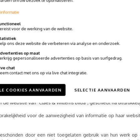
arden om uw bezoek te optimaliseren.
en
informatie
unctioneel
gerechtelijk te vervolgen.
ereist voor de werking van de website.
tatistiek
elp ons deze website de verbeteren via analyse en onderzoek.
k van de “Claes & Willems bvba” makelaars-site is de Belgische 
dvertenties op maat
erkrijg gepersonaliseerde advertenties op basis van surfgedrag.
ive chat
eem contact met ons op via live chat integratie.
 bvba” behoren tot diens eigen auteursrecht en mogen onder 
LE COOKIES AANVAARDEN
SELECTIE AANVAARDEN
de website van “Claes & Willems bvba”, geschiedt na uitdrukke
rakelijkheid voor de aanwezigheid van informatie op haar websit
 geschonden door een niet toegelaten gebruik van hun werk op 