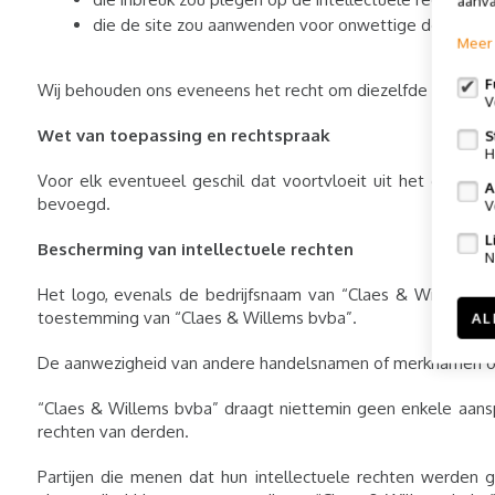
aanva
die de site zou aanwenden voor onwettige doeleind
Meer 
F
Wij behouden ons eveneens het recht om diezelfde personen 
V
Wet van toepassing en rechtspraak
S
H
Voor elk eventueel geschil dat voortvloeit uit het gebrui
A
bevoegd.
V
L
Bescherming van intellectuele rechten
N
Het logo, evenals de bedrijfsnaam van “Claes & Willems
toestemming van “Claes & Willems bvba”.
AL
De aanwezigheid van andere handelsnamen of merknamen of 
“Claes & Willems bvba” draagt niettemin geen enkele aansp
rechten van derden.
Partijen die menen dat hun intellectuele rechten werden