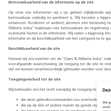
Betrouwbaarheid van de informatie op de site
Op onze site informeren wij u op geheel vrijblijvende w
betrouwbaar, volledig en pertinent is. Wij bevelen u bijg
notarissen, fiscalisten of andere) alvorens een beslissi
Willems bvba” makelaars-site betrouwbare en regelmatig g
eventuele fouten in de informatie. Wij raden u bijgevolg ten
informatie en de beschikbaarheid van het vastgoed na te g
Beschikbaarheid van de site
Hoewel wij ons inzetten om de “Claes & Willems bvba” make
voorafgaande waarschuwing, de toegang tot de site te ond
dat we kunnen verantwoordelijk gehouden worden voor deze
Toegangsverbod tot de site
Wij behouden ons het recht eenzijdig de toegang te verbiede
Dez
die deze gebruiksvoorwaarden zou overtreden
We ge
die op de één of andere manier de goede reputatie v
onze 
die inbreuk zou plegen op de intellectuele rechten v