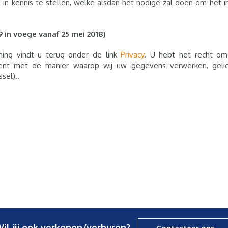
in kennis te stellen, welke alsdan het nodige zal doen om het i
9 in voege vanaf 25 mei 2018)
ing vindt u terug onder de link
Privacy
. U hebt het recht om
bent met de manier waarop wij uw gegevens verwerken, geli
sel)..
il jij ook verkopen/verhuren?