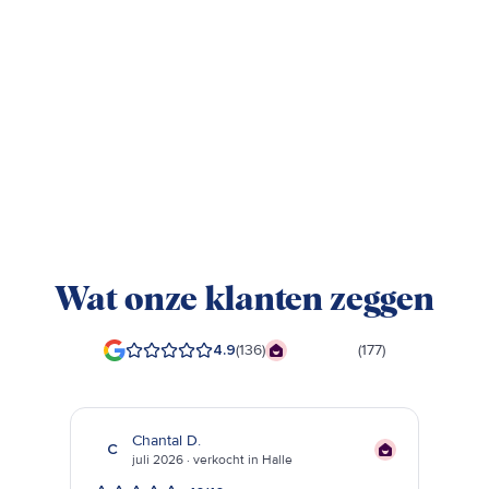
teruggave
Je krijgt de wagen volgetankt mee en brengt
hem volgetankt terug
Ontdek alles wat inbegrepen is
Wat onze klanten zeggen
4.9
(
136
)
9,4
/10
(
177
)
Chantal D.
C
juli 2026 · verkocht in Halle