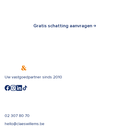
Binnen 48 uur weet u wat uw woning waard is.
Gratis schatting aanvragen
Uw vastgoedpartner sinds 2010
Contact
02 307 80 70
hello@claeswillems.be