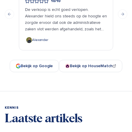
10
/10
Goe
De verkoop is echt goed verlopen.
opvo
Alexander hield ons steeds op de hoogte en
Previous slide
Next
bere
zorgde ervoor dat ook de administratieve
zaken vlot werden afgehandeld, zoals het
opnemen van de meterstanden. Alles verliep
Alexander
correct en goed geregeld.
Bekijk op Google
Bekijk op HouseMatch
KENNIS
Laatste artikels