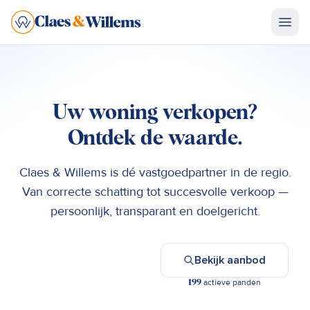
Uw woning verkopen?
N8
Ontdek de waarde.
SINT-P
LENNIK
Claes & Willems is dé vastgoedpartner in de regio.
NINOVE
Van correcte schatting tot succesvolle verkoop —
GOOIK
N28
persoonlijk, transparant en doelgericht.
PEPINGEN
Gratis schatting
Bekijk aanbod
actieve panden
199