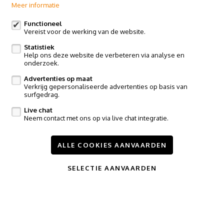
Meer informatie
Edingsesteenweg 364, 9400 Ninove
Claes & Willems - Sint-Pieters-Leeuw
Functioneel
Vereist voor de werking van de website.
Postweg 119, Vlezenbeek
Statistiek
Volg ons op:
Help ons deze website de verbeteren via analyse en
onderzoek.
Advertenties op maat
Verkrijg gepersonaliseerde advertenties op basis van
surfgedrag.
Live chat
Neem contact met ons op via live chat integratie.
Te koop
Te huur
Nieuwbouw
Referenties
Contact
ALLE COOKIES AANVAARDEN
Onze diensten
Nieuws
SELECTIE AANVAARDEN
Wijzig cookie voorkeuren
voorwaarden
privacy
powered by Whise