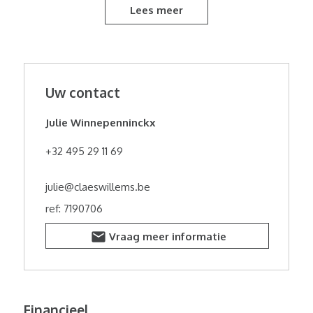
ensuite badkamer. Daarnaast is er nog een tweede,
Lees meer
aparte badkamer en een extra terras dat zorgt voor
een aangenaam buitengevoel. Deze woning is zeer
energiezuinig, mede dankzij de aanwezigheid van
zonnepanelen. Dit zorgt niet alleen voor een lagere
energiefactuur, maar ook voor extra wooncomfort. Er is
Uw contact
ook een mogelijkheid om een ondergrondse
staanplaats aan te kopen (niet inbegrepen in de prijs).
Bent u op zoek naar een comfortabele, instapklare
Julie Winnepenninckx
woning op een toplocatie in Gent? Dan is dit pand
zeker een bezoek waard.
+32 495 29 11 69
julie@claeswillems.be
ref: 7190706
Vraag meer informatie
Financieel