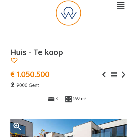
Huis - Te koop
€ 1.050.500
9000 Gent
3
169 m²