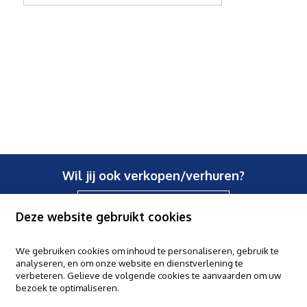
Wil jij ook verkopen/verhuren?
Contacteer ons
Deze website gebruikt cookies
We gebruiken cookies om inhoud te personaliseren, gebruik te
analyseren, en om onze website en dienstverlening te
Claes & Willems - Halle
verbeteren. Gelieve de volgende cookies te aanvaarden om uw
Basiliekstraat 58, 1500 Halle
bezoek te optimaliseren.
Claes & Willems - Ninove