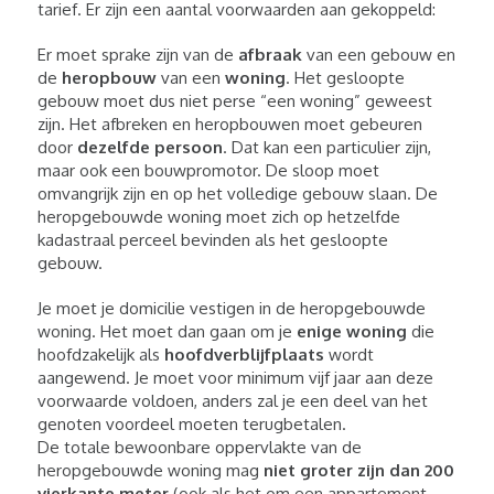
tarief. Er zijn een aantal voorwaarden aan gekoppeld:
Er moet sprake zijn van de
afbraak
van een gebouw en
de
heropbouw
van een
woning
. Het gesloopte
gebouw moet dus niet perse “een woning” geweest
zijn. Het afbreken en heropbouwen moet gebeuren
door
dezelfde persoon
. Dat kan een particulier zijn,
maar ook een bouwpromotor. De sloop moet
omvangrijk zijn en op het volledige gebouw slaan. De
heropgebouwde woning moet zich op hetzelfde
kadastraal perceel bevinden als het gesloopte
gebouw.
Je moet je domicilie vestigen in de heropgebouwde
woning. Het moet dan gaan om je
enige woning
die
hoofdzakelijk als
hoofdverblijfplaats
wordt
aangewend. Je moet voor minimum vijf jaar aan deze
voorwaarde voldoen, anders zal je een deel van het
genoten voordeel moeten terugbetalen.
De totale bewoonbare oppervlakte van de
heropgebouwde woning mag
niet groter zijn dan 200
vierkante meter
(ook als het om een appartement