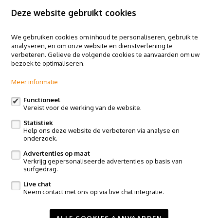
Contacteer ons
Deze website gebruikt cookies
We gebruiken cookies om inhoud te personaliseren, gebruik te
analyseren, en om onze website en dienstverlening te
Claes & Willems - Halle
verbeteren. Gelieve de volgende cookies te aanvaarden om uw
Basiliekstraat 58, 1500 Halle
bezoek te optimaliseren.
Claes & Willems - Ninove
Meer informatie
Edingsesteenweg 364, 9400 Ninove
Claes & Willems - Sint-Pieters-Leeuw
Functioneel
Vereist voor de werking van de website.
Postweg 119, Vlezenbeek
Statistiek
Volg ons op:
Help ons deze website de verbeteren via analyse en
onderzoek.
Advertenties op maat
Verkrijg gepersonaliseerde advertenties op basis van
surfgedrag.
Live chat
Neem contact met ons op via live chat integratie.
Te koop
Te huur
Nieuwbouw
Referenties
Contact