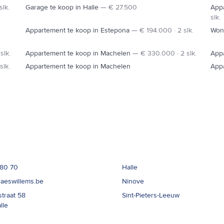
slk.
Garage te koop in Halle
—
€ 27.500
Appa
slk.
Appartement te koop in Estepona
—
€ 194.000 · 2 slk.
Woni
slk.
Appartement te koop in Machelen
—
€ 330.000 · 2 slk.
App
slk.
Appartement te koop in Machelen
App
t
Kantoren
 80 70
Halle
laeswillems.be
Ninove
straat 58
Sint-Pieters-Leeuw
lle