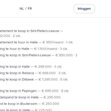
NL
/
FR
Gratis schatting
Inloggen
rtement te koop in Sint-Pieters-Leeuw
—
2.000 · 2 slk.
rtement te huur in Halle
—
€ 950/maand · 1 slk.
ng te huur in Halle
—
€ 1.500/maand · 3 slk.
ng te koop in Sint-Pieters-Leeuw
—
€ 850.000 · 3
ng te koop in Halle
—
€ 298.000 · 3 slk.
ing te koop in Rebecq
—
€ 699.000 · 3 slk.
ng te koop in Dilbeek
—
€ 1.295.000 · 5 slk.
ing te koop in Pepingen
—
€ 695.000 · 8 slk.
elspand te koop in Halle
—
€ 295.000
nd te koop in Boutersem
—
€ 250.000
oor te koop in Halle
—
€ 225.000