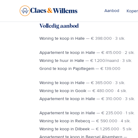
Aanbod
Kope
Vastgoedaanbod in Halle, Ninove & Sint-Pieters-Leeuw
Volledig aanbod
Woning te koop in Halle
—
€ 398.000 · 3 slk.
Appartement te koop in Halle
—
€ 415.000 · 2 slk.
N8
Woning te huur in Halle
—
€ 1.200/maand · 3 slk.
SINT-P
LENNIK
Grond te koop in Pajottegem
—
€ 139.000
NINOVE
Woning te koop in Halle
—
€ 365.000 · 3 slk.
GOOIK
Woning te koop in Gooik
—
€ 480.000 · 4 slk.
N28
Appartement te koop in Halle
—
€ 310.000 · 3 slk.
PEPINGEN
Appartement te koop in Halle
—
€ 235.000 · 1 slk.
Woning te koop in Rebecq
—
€ 590.000 · 4 slk.
Woning te koop in Dilbeek
—
€ 1.295.000 · 5 slk.
Appartement te koop in Beersel Alsemberg
—