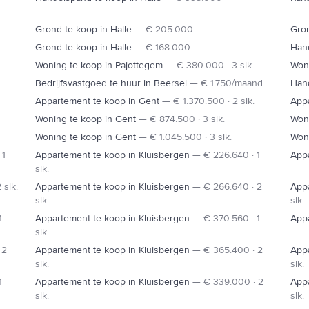
Grond te koop in Halle
—
€ 205.000
Gron
N6
Grond te koop in Halle
—
€ 168.000
Hand
Woning te koop in Pajottegem
—
€ 380.000 · 3 slk.
Woni
Bedrijfsvastgoed te huur in Beersel
—
€ 1.750/maand
Hand
Appartement te koop in Gent
—
€ 1.370.500 · 2 slk.
Appa
Woning te koop in Gent
—
€ 874.500 · 3 slk.
Woni
Woning te koop in Gent
—
€ 1.045.500 · 3 slk.
Woni
 1
Appartement te koop in Kluisbergen
—
€ 226.640 · 1
Appa
slk.
 slk.
Appartement te koop in Kluisbergen
—
€ 266.640 · 2
Appa
slk.
slk.
1
Appartement te koop in Kluisbergen
—
€ 370.560 · 1
Appa
slk.
 2
Appartement te koop in Kluisbergen
—
€ 365.400 · 2
Appa
slk.
slk.
1
Appartement te koop in Kluisbergen
—
€ 339.000 · 2
Appa
slk.
slk.