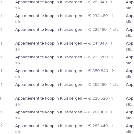
1
Appartement te koop in Kluisbergen
—
€ 281.840 · 1
Appa
slk.
slk.
1
Appartement te koop in Kluisbergen
—
€ 234.480 · 1
Appa
slk.
slk.
1
Appartement te koop in Kluisbergen
—
€ 222.160 · 1 slk.
Appa
slk.
 1
Appartement te koop in Kluisbergen
—
€ 241.840 · 1
Appa
slk.
slk.
1
Appartement te koop in Kluisbergen
—
€ 223.280 · 1
Appa
slk.
slk.
 1
Appartement te koop in Kluisbergen
—
€ 350.840 · 2
Appa
slk.
slk.
 1
Appartement te koop in Kluisbergen
—
€ 262.160 · 1 slk.
Appa
1
Appartement te koop in Kluisbergen
—
€ 225.520 · 1
Appa
slk.
slk.
1
Appartement te koop in Kluisbergen
—
€ 218.800 · 1
Appa
slk.
slk.
 2
Appartement te koop in Kluisbergen
—
€ 283.440 · 1
Appa
slk.
slk.