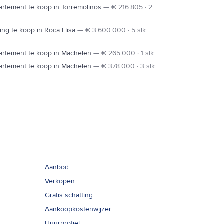
rtement te koop in Torremolinos
—
€ 216.805 · 2
ng te koop in Roca Llisa
—
€ 3.600.000 · 5 slk.
artement te koop in Machelen
—
€ 265.000 · 1 slk.
artement te koop in Machelen
—
€ 378.000 · 3 slk.
Links
Aanbod
Verkopen
Gratis schatting
Aankoopkostenwijzer
Huurprofiel