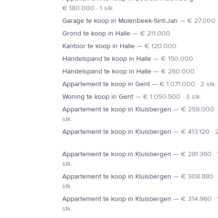
€ 180.000 · 1 slk.
A8
Garage te koop in Molenbeek-Sint-Jan
—
€ 27.000
Grond te koop in Halle
—
€ 211.000
EDINGEN
Kantoor te koop in Halle
—
€ 120.000
Handelspand te koop in Halle
—
€ 150.000
Handelspand te koop in Halle
—
€ 260.000
Appartement te koop in Gent
—
€ 1.071.000 · 2 slk.
Woning te koop in Gent
—
€ 1.050.500 · 3 slk.
Appartement te koop in Kluisbergen
—
€ 259.000 ·
slk.
Appartement te koop in Kluisbergen
—
€ 413.120 · 2
Appartement te koop in Kluisbergen
—
€ 281.360 · 
slk.
Appartement te koop in Kluisbergen
—
€ 308.880 ·
slk.
Appartement te koop in Kluisbergen
—
€ 314.960 · 
slk.