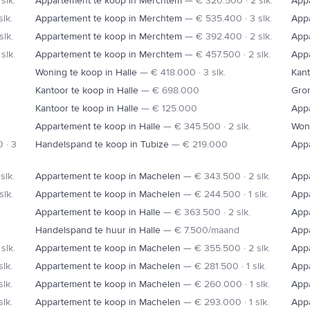
slk.
Appartement te koop in Merchtem
—
€ 320.500 · 2 slk.
App
slk.
Appartement te koop in Merchtem
—
€ 535.400 · 3 slk.
App
slk.
Appartement te koop in Merchtem
—
€ 392.400 · 2 slk.
App
slk.
Appartement te koop in Merchtem
—
€ 457.500 · 2 slk.
App
Woning te koop in Halle
—
€ 418.000 · 3 slk.
Kant
Kantoor te koop in Halle
—
€ 698.000
Gron
Kantoor te koop in Halle
—
€ 125.000
App
Appartement te koop in Halle
—
€ 345.500 · 2 slk.
Woni
 · 3
Handelspand te koop in Tubize
—
€ 219.000
App
slk.
Appartement te koop in Machelen
—
€ 343.500 · 2 slk.
App
slk.
Appartement te koop in Machelen
—
€ 244.500 · 1 slk.
App
Appartement te koop in Halle
—
€ 363.500 · 2 slk.
Appa
Handelspand te huur in Halle
—
€ 7.500/maand
App
slk.
Appartement te koop in Machelen
—
€ 355.500 · 2 slk.
App
lk.
Appartement te koop in Machelen
—
€ 281.500 · 1 slk.
App
lk.
Appartement te koop in Machelen
—
€ 260.000 · 1 slk.
App
lk.
Appartement te koop in Machelen
—
€ 293.000 · 1 slk.
App