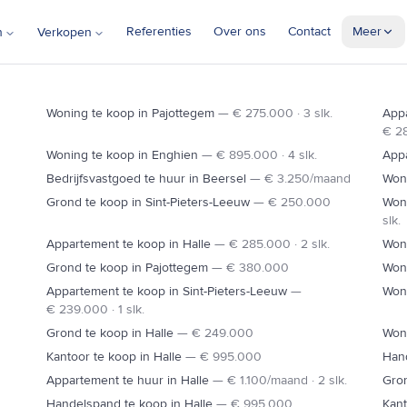
Referenties
Over ons
Contact
Meer
n
Verkopen
BRUSSEL
DILBEEK
Woning te koop in Pajottegem
—
€ 275.000 · 3 slk.
Appa
€ 28
Woning te koop in Enghien
—
€ 895.000 · 4 slk.
Appa
Bedrijfsvastgoed te huur in Beersel
—
€ 3.250/maand
Woni
IETERS-LEEUW
Grond te koop in Sint-Pieters-Leeuw
—
€ 250.000
Woni
slk.
E19
Appartement te koop in Halle
—
€ 285.000 · 2 slk.
Woni
Grond te koop in Pajottegem
—
€ 380.000
Won
Appartement te koop in Sint-Pieters-Leeuw
—
Woni
€ 239.000 · 1 slk.
Grond te koop in Halle
—
€ 249.000
Won
Kantoor te koop in Halle
—
€ 995.000
Hand
Appartement te huur in Halle
—
€ 1.100/maand · 2 slk.
Gro
HALLE
Handelspand te koop in Halle
—
€ 995.000
Kant