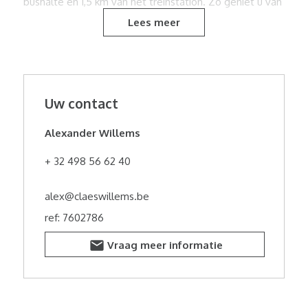
bushalte en 1,5 km van het treinstation. Zo geniet u van
rust en ruimte, zonder concessies te doen aan
Lees meer
bereikbaarheid. Alle documenten zijn beschikbaar op
kantoor, klaar voor wie direct aan de slag wil. Grijp deze
kans om uw droomwoning te realiseren en neem
vandaag nog contact op voor meer informatie of een
bezichtiging.
Uw contact
Alexander Willems
+ 32 498 56 62 40
alex@claeswillems.be
ref: 7602786
Vraag meer informatie