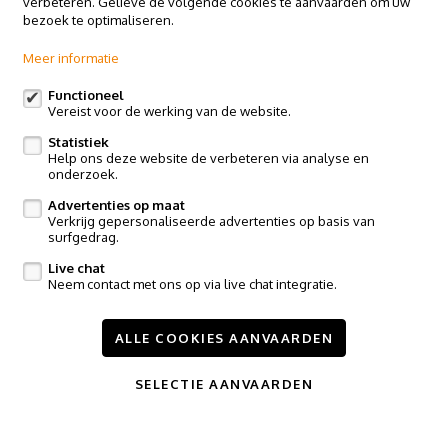
verbeteren. Gelieve de volgende cookies te aanvaarden om uw
Basiliekstraat 58, 1500 Halle
bezoek te optimaliseren.
Claes & Willems - Ninove
Meer informatie
Edingsesteenweg 364, 9400 Ninove
Claes & Willems - Sint-Pieters-Leeuw
Functioneel
Vereist voor de werking van de website.
Postweg 119, Vlezenbeek
Statistiek
Volg ons op:
Help ons deze website de verbeteren via analyse en
onderzoek.
Advertenties op maat
Verkrijg gepersonaliseerde advertenties op basis van
surfgedrag.
Live chat
Neem contact met ons op via live chat integratie.
Te koop
Te huur
Nieuwbouw
Referenties
Contact
ALLE COOKIES AANVAARDEN
Onze diensten
Nieuws
SELECTIE AANVAARDEN
Wijzig cookie voorkeuren