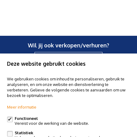
Wil jij ook verkopen/verhuren?
Contacteer ons
Deze website gebruikt cookies
We gebruiken cookies om inhoud te personaliseren, gebruik te
analyseren, en om onze website en dienstverlening te
Claes & Willems - Halle
verbeteren. Gelieve de volgende cookies te aanvaarden om uw
Basiliekstraat 58, 1500 Halle
bezoek te optimaliseren.
Claes & Willems - Ninove
Meer informatie
Edingsesteenweg 364, 9400 Ninove
Claes & Willems - Sint-Pieters-Leeuw
Functioneel
Vereist voor de werking van de website.
Postweg 119, Vlezenbeek
Statistiek
Volg ons op: