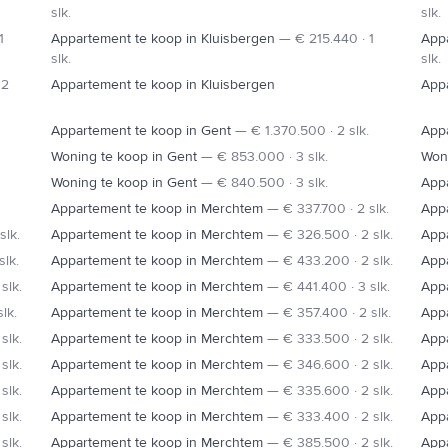
slk.
slk.
1
Appartement te koop in Kluisbergen
—
€ 215.440 · 1
Appa
slk.
slk.
 2
Appartement te koop in Kluisbergen
Appa
Appartement te koop in Gent
—
€ 1.370.500 · 2 slk.
Appa
Woning te koop in Gent
—
€ 853.000 · 3 slk.
Woni
Woning te koop in Gent
—
€ 840.500 · 3 slk.
Appa
Appartement te koop in Merchtem
—
€ 337.700 · 2 slk.
App
slk.
Appartement te koop in Merchtem
—
€ 326.500 · 2 slk.
App
slk.
Appartement te koop in Merchtem
—
€ 433.200 · 2 slk.
App
slk.
Appartement te koop in Merchtem
—
€ 441.400 · 3 slk.
App
lk.
Appartement te koop in Merchtem
—
€ 357.400 · 2 slk.
App
slk.
Appartement te koop in Merchtem
—
€ 333.500 · 2 slk.
App
slk.
Appartement te koop in Merchtem
—
€ 346.600 · 2 slk.
App
slk.
Appartement te koop in Merchtem
—
€ 335.600 · 2 slk.
App
slk.
Appartement te koop in Merchtem
—
€ 333.400 · 2 slk.
App
slk.
Appartement te koop in Merchtem
—
€ 385.500 · 2 slk.
App