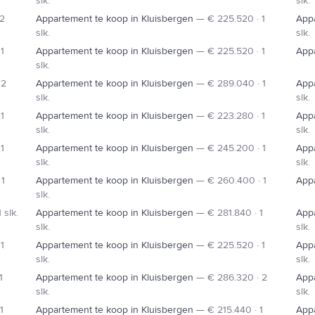
slk.
slk.
 2
Appartement te koop in Kluisbergen
—
€ 225.520 · 1
Appa
slk.
slk.
1
Appartement te koop in Kluisbergen
—
€ 225.520 · 1
Appa
slk.
 2
Appartement te koop in Kluisbergen
—
€ 289.040 · 1
Appa
slk.
slk.
1
Appartement te koop in Kluisbergen
—
€ 223.280 · 1
Appa
slk.
slk.
1
Appartement te koop in Kluisbergen
—
€ 245.200 · 1
Appa
slk.
slk.
 1
Appartement te koop in Kluisbergen
—
€ 260.400 · 1
Appa
slk.
 slk.
Appartement te koop in Kluisbergen
—
€ 281.840 · 1
Appa
slk.
slk.
1
Appartement te koop in Kluisbergen
—
€ 225.520 · 1
Appa
slk.
slk.
1
Appartement te koop in Kluisbergen
—
€ 286.320 · 2
Appa
slk.
slk.
1
Appartement te koop in Kluisbergen
—
€ 215.440 · 1
Appa