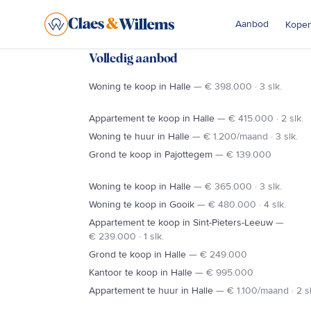
Aanbod
Kope
Vastgoedaanbod in Halle, Ninove & Sint-Pieters-Leeuw
Volledig aanbod
Woning te koop in Halle
—
€ 398.000 · 3 slk.
Appartement te koop in Halle
—
€ 415.000 · 2 slk.
N8
Woning te huur in Halle
—
€ 1.200/maand · 3 slk.
SINT-P
LENNIK
Grond te koop in Pajottegem
—
€ 139.000
NINOVE
Woning te koop in Halle
—
€ 365.000 · 3 slk.
GOOIK
Woning te koop in Gooik
—
€ 480.000 · 4 slk.
N28
Appartement te koop in Sint-Pieters-Leeuw
—
€ 239.000 · 1 slk.
PEPINGEN
Grond te koop in Halle
—
€ 249.000
Kantoor te koop in Halle
—
€ 995.000
Appartement te huur in Halle
—
€ 1.100/maand · 2 sl