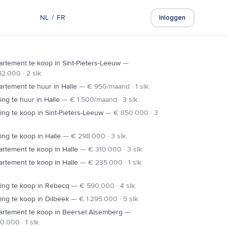
NL
/
FR
Gratis schatting
Inloggen
rtement te koop in Sint-Pieters-Leeuw
—
2.000 · 2 slk.
rtement te huur in Halle
—
€ 950/maand · 1 slk.
ng te huur in Halle
—
€ 1.500/maand · 3 slk.
ng te koop in Sint-Pieters-Leeuw
—
€ 850.000 · 3
ng te koop in Halle
—
€ 298.000 · 3 slk.
rtement te koop in Halle
—
€ 310.000 · 3 slk.
rtement te koop in Halle
—
€ 235.000 · 1 slk.
ing te koop in Rebecq
—
€ 590.000 · 4 slk.
ng te koop in Dilbeek
—
€ 1.295.000 · 5 slk.
artement te koop in Beersel Alsemberg
—
0.000 · 1 slk.