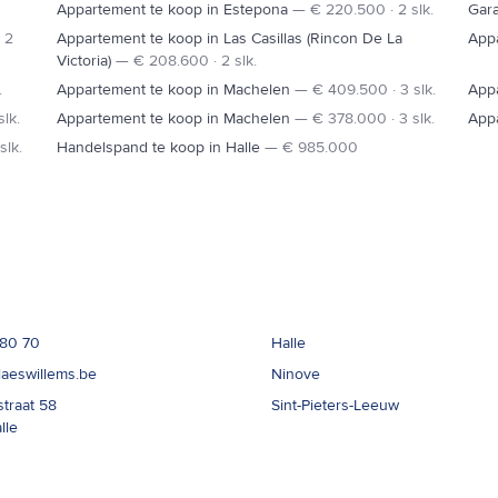
Appartement te koop in Estepona
—
€ 220.500 · 2 slk.
Gara
 2
Appartement te koop in Las Casillas (Rincon De La
App
Victoria)
—
€ 208.600 · 2 slk.
.
Appartement te koop in Machelen
—
€ 409.500 · 3 slk.
App
lk.
Appartement te koop in Machelen
—
€ 378.000 · 3 slk.
App
slk.
Handelspand te koop in Halle
—
€ 985.000
t
Kantoren
 80 70
Halle
laeswillems.be
Ninove
straat 58
Sint-Pieters-Leeuw
lle