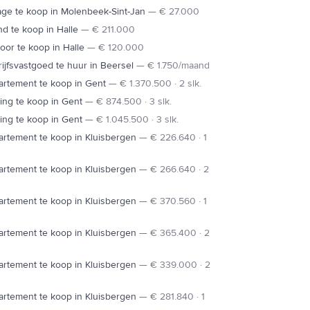
ge te koop in Molenbeek-Sint-Jan
—
€ 27.000
d te koop in Halle
—
€ 211.000
oor te koop in Halle
—
€ 120.000
ijfsvastgoed te huur in Beersel
—
€ 1.750/maand
rtement te koop in Gent
—
€ 1.370.500 · 2 slk.
ng te koop in Gent
—
€ 874.500 · 3 slk.
ng te koop in Gent
—
€ 1.045.500 · 3 slk.
rtement te koop in Kluisbergen
—
€ 226.640 · 1
rtement te koop in Kluisbergen
—
€ 266.640 · 2
rtement te koop in Kluisbergen
—
€ 370.560 · 1
rtement te koop in Kluisbergen
—
€ 365.400 · 2
rtement te koop in Kluisbergen
—
€ 339.000 · 2
rtement te koop in Kluisbergen
—
€ 281.840 · 1