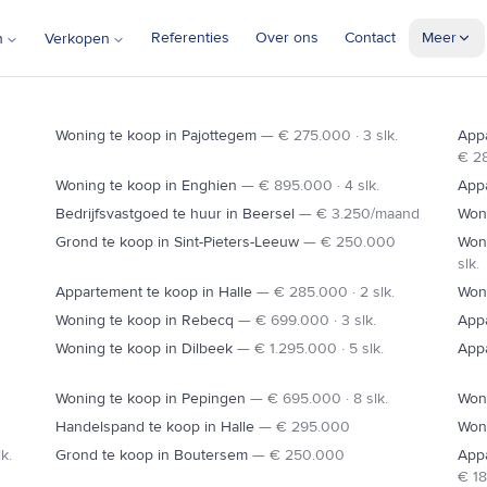
Referenties
Over ons
Contact
Meer
n
Verkopen
BRUSSEL
DILBEEK
Woning te koop in Pajottegem
—
€ 275.000 · 3 slk.
Appa
€ 28
Woning te koop in Enghien
—
€ 895.000 · 4 slk.
Appa
Bedrijfsvastgoed te huur in Beersel
—
€ 3.250/maand
Woni
IETERS-LEEUW
Grond te koop in Sint-Pieters-Leeuw
—
€ 250.000
Woni
slk.
E19
Appartement te koop in Halle
—
€ 285.000 · 2 slk.
Woni
Woning te koop in Rebecq
—
€ 699.000 · 3 slk.
Appa
Woning te koop in Dilbeek
—
€ 1.295.000 · 5 slk.
Appa
Woning te koop in Pepingen
—
€ 695.000 · 8 slk.
Won
Handelspand te koop in Halle
—
€ 295.000
Woni
k.
Grond te koop in Boutersem
—
€ 250.000
App
HALLE
€ 18