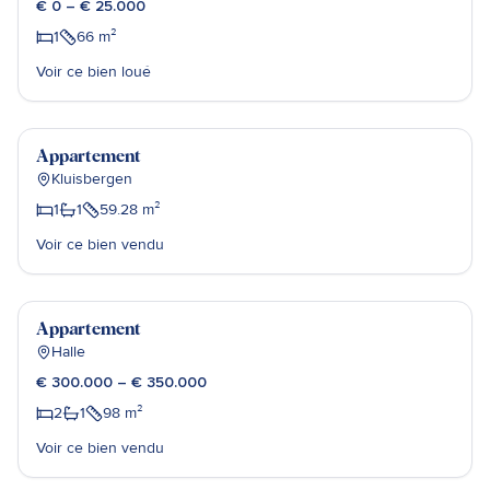
€ 0 – € 25.000
1
66
m²
Voir ce bien loué
Julie Winnepenninckx
Vendu
Appartement
Kluisbergen
1
1
59.28
m²
Voir ce bien vendu
Sébastien Poels
Vendu
Appartement
Halle
€ 300.000 – € 350.000
2
1
98
m²
Voir ce bien vendu
Julie Winnepenninckx