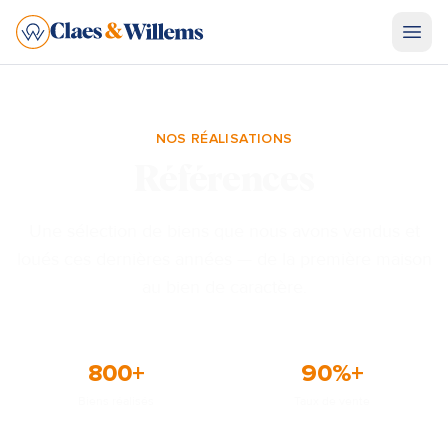
NOS RÉALISATIONS
Références
N8
SINT-P
LENNIK
Une sélection de biens que nous avons vendus et
loués ces dernières années — de la première maison
NINOVE
GOOIK
au bien de caractère.
N28
PEPINGEN
800
+
90
%+
Biens réalisés
Taux de vente