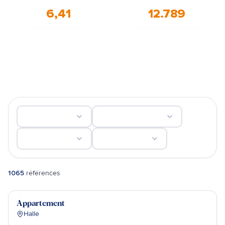
A8
6
,41
12
.789
Visites en moyenne
Acheteurs dans la base
EDINGEN
1065
références
Sébastien Poels
Loué
Appartement
Halle