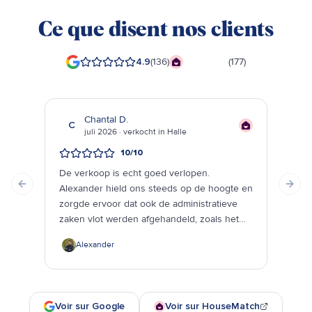
Ce que disent nos clients
4.9
(
136
)
9,4
/10
(
177
)
Chantal D.
C
juli 2026 · verkocht in Halle
10
/10
Goe
De verkoop is echt goed verlopen.
opvo
Alexander hield ons steeds op de hoogte en
Previous slide
Next
bere
zorgde ervoor dat ook de administratieve
zaken vlot werden afgehandeld, zoals het
opnemen van de meterstanden. Alles verliep
Alexander
correct en goed geregeld.
Voir sur Google
Voir sur HouseMatch