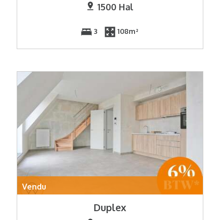
1500 Hal
3
108m²
Vendu
Duplex