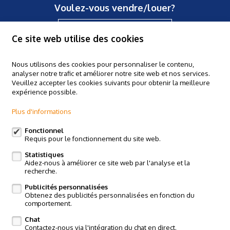
Voulez-vous vendre/louer?
Contactez-nous
Ce site web utilise des cookies
Nous utilisons des cookies pour personnaliser le contenu,
analyser notre trafic et améliorer notre site web et nos services.
Claes & Willems - Halle
Veuillez accepter les cookies suivants pour obtenir la meilleure
Basiliekstraat 58, 1500 Hal
expérience possible.
Claes & Willems - Ninove
Plus d'informations
Edingsesteenweg 364, 9400 Ninove
Claes & Willems - Sint-Pieters-Leeuw
Fonctionnel
Requis pour le fonctionnement du site web.
Postweg 119, Vlezenbeek
Statistiques
Suivez-nous sur:
Aidez-nous à améliorer ce site web par l'analyse et la
recherche.
Publicités personnalisées
Obtenez des publicités personnalisées en fonction du
comportement.
Chat
Contactez-nous via l'intégration du chat en direct.