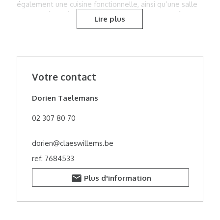
également une cuisine fonctionnelle, ainsi qu’une salle
de bains équipée d’une baignoire avec possibilité de
Lire plus
douche, d’un lavabo et de toilettes, offrant un confort
supplémentaire pour diverses possibilités d’utilisation.
Grâce à la combinaison de ses opportunités
commerciales, de ses spacieux espaces habitables/aux
étages et de son emplacement de premier choix, ce
Votre contact
bien constitue une opportunité intéressante pour les
investisseurs ou les entrepreneurs. L’immeuble est
actuellement loué, ce qui le rend également attractif
Dorien Taelemans
comme investissement offrant un rendement immédiat.
02 307 80 70
dorien@claeswillems.be
ref: 7684533
Plus d'information