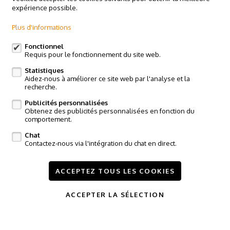
Basiliekstraat 58, 1500 Hal
expérience possible.
Claes & Willems - Ninove
Plus d'informations
Edingsesteenweg 364, 9400 Ninove
Claes & Willems - Sint-Pieters-Leeuw
Fonctionnel
Requis pour le fonctionnement du site web.
Postweg 119, Vlezenbeek
Statistiques
Suivez-nous sur:
Aidez-nous à améliorer ce site web par l'analyse et la
recherche.
Publicités personnalisées
Obtenez des publicités personnalisées en fonction du
comportement.
Chat
Contactez-nous via l'intégration du chat en direct.
A vendre
A louer
Projets
Référence
Contact
ACCEPTEZ TOUS LES COOKIES
Modifier mes préférences cookies
ACCEPTER LA SÉLECTION
Conditions
Vie privée
powered by Whise