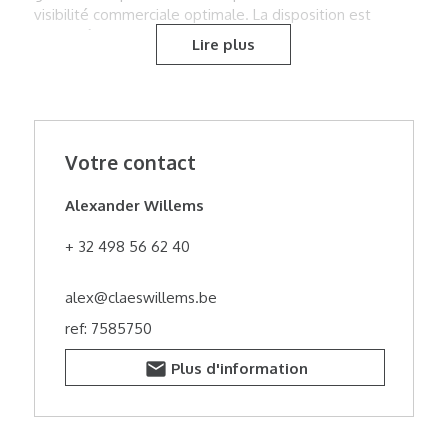
visibilité commerciale optimale. La disposition est
particulièrement fonctionnelle, avec un espace
Lire plus
commercial d’environ 160 m² au rez-de-chaussée, un
niveau inférieur supplémentaire d’environ 40 m², un
espace de vente complémentaire au premier étage
d’environ 142 m², un espace de stockage attenant
d’environ 136 m², un bureau moderne d’environ 75 m²
Votre contact
avec une spacieuse terrasse, ainsi qu’au dernier étage
un espace de stockage supplémentaire, une cuisine
ouverte et un espace social avec douche, toilette et
Alexander Willems
lavabo. Grâce aux différentes coupoles lumineuses, le
bien bénéficie en outre d’une agréable luminosité
+ 32 498 56 62 40
naturelle. Cette propriété constitue une opportunité
exceptionnelle pour les entrepreneurs, investisseurs ou
alex@claeswillems.be
enseignes commerciales à la recherche d’espace, de
ref: 7585750
visibilité et d’une implantation stratégique au cœur
commerçant de Hal. Une occasion rare d’acquérir un
Plus d'information
immeuble commercial emblématique sur l’un des
meilleurs emplacements de Hal.