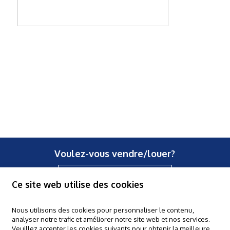
Voulez-vous vendre/louer?
Contactez-nous
Ce site web utilise des cookies
Nous utilisons des cookies pour personnaliser le contenu,
analyser notre trafic et améliorer notre site web et nos services.
Claes & Willems - Halle
Veuillez accepter les cookies suivants pour obtenir la meilleure