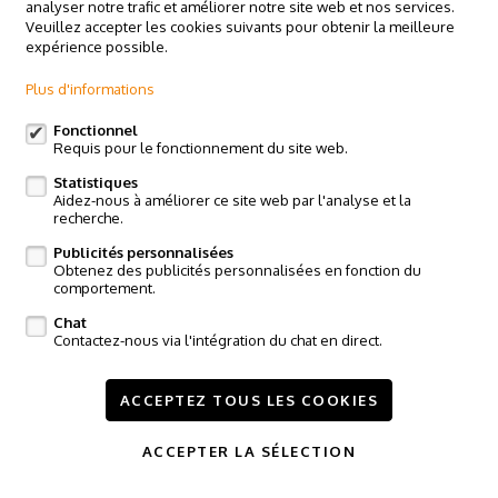
analyser notre trafic et améliorer notre site web et nos services.
Claes & Willems - Halle
Veuillez accepter les cookies suivants pour obtenir la meilleure
Basiliekstraat 58, 1500 Hal
expérience possible.
Claes & Willems - Ninove
Plus d'informations
Edingsesteenweg 364, 9400 Ninove
Claes & Willems - Sint-Pieters-Leeuw
Fonctionnel
Requis pour le fonctionnement du site web.
Postweg 119, Vlezenbeek
Statistiques
Suivez-nous sur:
Aidez-nous à améliorer ce site web par l'analyse et la
recherche.
Publicités personnalisées
Obtenez des publicités personnalisées en fonction du
comportement.
Chat
Contactez-nous via l'intégration du chat en direct.
A vendre
A louer
Projets
Référence
Contact
ACCEPTEZ TOUS LES COOKIES
Modifier mes préférences cookies
ACCEPTER LA SÉLECTION